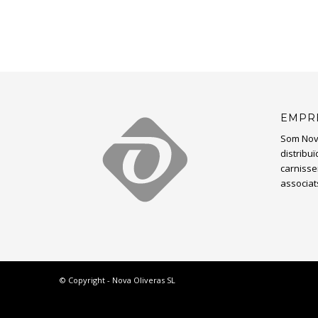
EMPR
Som Nov
distribu
carnisser
associat
© Copyright - Nova Oliveras SL