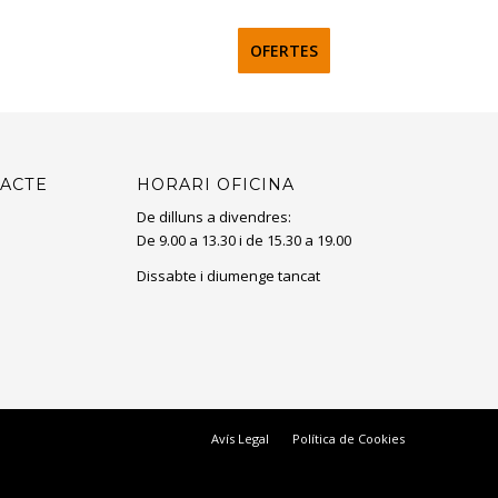
ctes
Serveis
Contacte
OFERTES
CAT
TACTE
HORARI OFICINA
De dilluns a divendres:
De 9.00 a 13.30 i de 15.30 a 19.00
Dissabte i diumenge tancat
Avís Legal
Política de Cookies