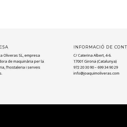
Home
Produ
ESA
INFORMACIÓ DE CON
a Oliveras SL, empresa
C/ Caterina Albert, 4-6.
ïdora de maquinària per la
17001 Girona (Catalunya)
ia, l’hostaleria i serveis
972 20 30 90 – 699 34 90 29
s.
info@joaquimoliveras.com