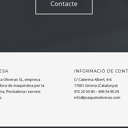
Contacte
ESA
INFORMACIÓ DE CON
a Oliveras SL, empresa
C/ Caterina Albert, 4-6.
ïdora de maquinària per la
17001 Girona (Catalunya)
ia, l’hostaleria i serveis
972 20 30 90 – 699 34 90 29
s.
info@joaquimoliveras.com