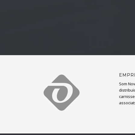
EMPR
Som Nov
distribu
carnisser
associat