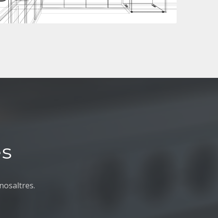
es
nosaltres.