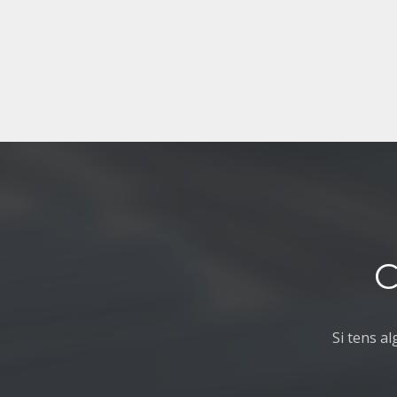
C
Si tens a