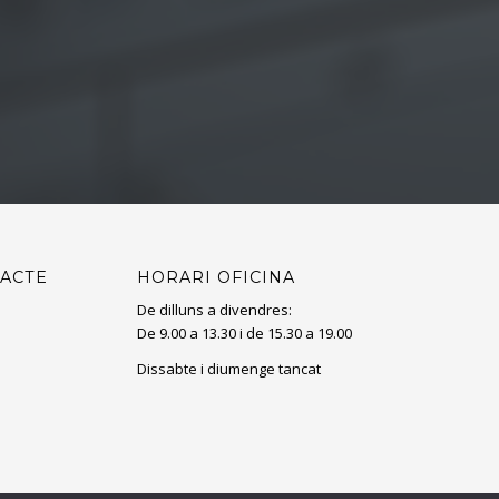
TACTE
HORARI OFICINA
De dilluns a divendres:
De 9.00 a 13.30 i de 15.30 a 19.00
Dissabte i diumenge tancat