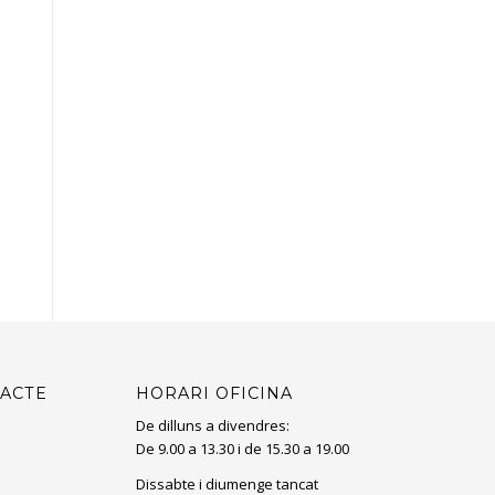
TACTE
HORARI OFICINA
De dilluns a divendres:
De 9.00 a 13.30 i de 15.30 a 19.00
Dissabte i diumenge tancat