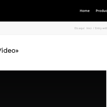
Home
Produ
Ets aquí:
Inici
/
Entry wi
Video»