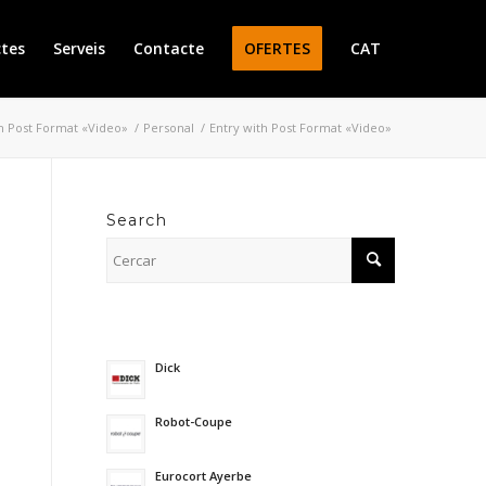
ctes
Serveis
Contacte
OFERTES
CAT
th Post Format «Video»
/
Personal
/
Entry with Post Format «Video»
Search
Dick
11/06/2024 - 10:17 am
Robot-Coupe
14/05/2024 - 8:51 am
Eurocort Ayerbe