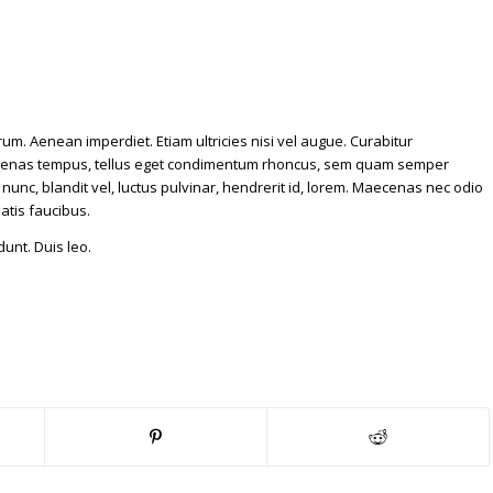
Integer tincidunt. Cras dapibus. Vivamus elementum
 Aenean leo ligula, porttitor eu, consequat vitae, eleifend
ra quis, feugiat a, tellus.
um. Aenean imperdiet. Etiam ultricies nisi vel augue. Curabitur
Maecenas tempus, tellus eget condimentum rhoncus, sem quam semper
unc, blandit vel, luctus pulvinar, hendrerit id, lorem. Maecenas nec odio
atis faucibus.
dunt. Duis leo.