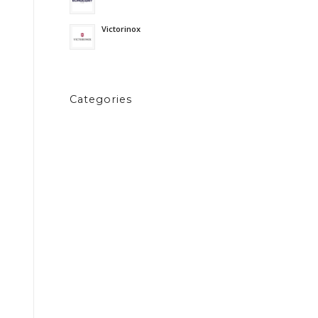
14/05/2024 - 8:41 am
Victorinox
11/05/2024 - 10:23 am
Categories
News
Personal
Uncategorized @ca