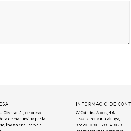
ESA
INFORMACIÓ DE CON
a Oliveras SL, empresa
C/ Caterina Albert, 4-6.
ïdora de maquinària per la
17001 Girona (Catalunya)
ia, l’hostaleria i serveis
972 20 30 90 – 699 34 90 29
s.
info@joaquimoliveras.com