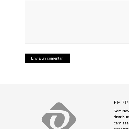
EMPR
Som Nov
distribu
carnisser
associat