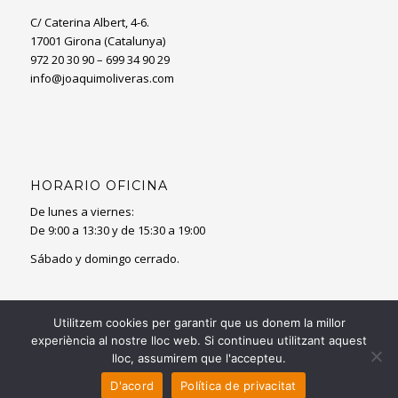
C/ Caterina Albert, 4-6.
17001 Girona (Catalunya)
972 20 30 90 – 699 34 90 29
info@joaquimoliveras.com
HORARIO OFICINA
De lunes a viernes:
De 9:00 a 13:30 y de 15:30 a 19:00
Sábado y domingo cerrado.
Utilitzem cookies per garantir que us donem la millor
experiència al nostre lloc web. Si continueu utilitzant aquest
lloc, assumirem que l'accepteu.
© Copyright - Nova Oliveras SL
D'acord
Política de privacitat
Aviso legal
Política de Cookies